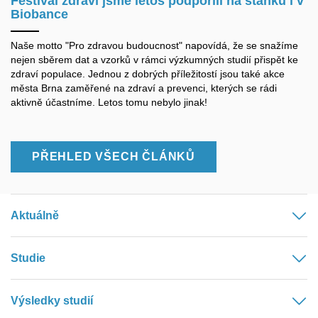
Festival zdraví jsme letos podpořili na stánku i v
Biobance
Naše motto "Pro zdravou budoucnost" napovídá, že se snažíme
nejen sběrem dat a vzorků v rámci výzkumných studií přispět ke
zdraví populace. Jednou z dobrých příležitostí jsou také akce
města Brna zaměřené na zdraví a prevenci, kterých se rádi
aktivně účastníme. Letos tomu nebylo jinak!
PŘEHLED VŠECH ČLÁNKŮ
Aktuálně
Studie
Výsledky studií