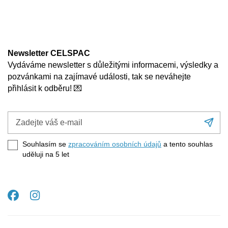
Newsletter CELSPAC
Vydáváme newsletter s důležitými informacemi, výsledky a
pozvánkami na zajímavé události, tak se neváhejte
přihlásit k odběru! 💌
Zadejte
Při
váš
se
e-
Souhlasím se
zpracováním osobních údajů
a tento souhlas
mail
uděluji na 5
let
Facebook
Instagram