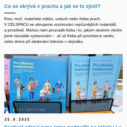
Co se skrývá v prachu a jak se to zjistí?
Krev, moč, mateřské mléko, vzduch nebo třeba prach.
V CELSPACU se věnujeme vzorkování nejrůznějších materiálů
a prostředí. Mohou nám prozradit třeba i to, jakým okolním vlivům
jsme neustále vystavováni – ať už třeba při procházce venku
nebo doma při sledování televize v obýváku.
25.
6.
2025