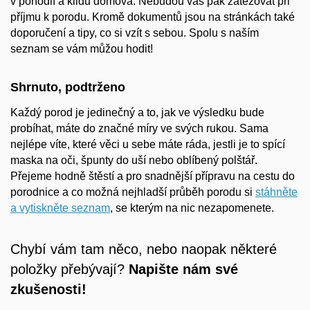
v pohodlí a klidu domova. Nebudou vás pak zatěžovat při
příjmu k porodu. Kromě dokumentů jsou na stránkách také
doporučení a tipy, co si vzít s sebou. Spolu s naším
seznam se vám můžou hodit!
Shrnuto, podtrženo
Každý porod je jedinečný a to, jak ve výsledku bude
probíhat, máte do značné míry ve svých rukou. Sama
nejlépe víte, které věci u sebe máte ráda, jestli je to spící
maska na oči, špunty do uší nebo oblíbený polštář.
Přejeme hodně štěstí a pro snadnější přípravu na cestu do
porodnice a co možná nejhladší průběh porodu si
stáhněte
a vytiskněte seznam
, se kterým na nic nezapomenete.
Chybí vám tam něco, nebo naopak některé
položky přebývají?
Napište nám své
zkušenosti!