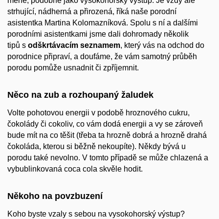
méně, podobně jako vysokohorský výstup. Je vždy ale
strhující, nádherná a přirozená, říká naše porodní
asistentka Martina Kolomazníková. Spolu s ní a dalšími
porodními asistentkami jsme dali dohromady několik
tipů s
odškrtávacím seznamem
, který vás na odchod do
porodnice připraví, a doufáme, že vám samotný průběh
porodu pomůže usnadnit či zpříjemnit.
Něco na zub a rozhoupaný žaludek
Volte pohotovou energii v podobě hroznového cukru,
čokolády či cokoliv, co vám dodá energii a vy se zároveň
bude mít na co těšit (třeba ta hrozně dobrá a hrozně drahá
čokoláda, kterou si běžně nekoupíte). Někdy bývá u
porodu také nevolno. V tomto případě se může chlazená a
vybublinkovaná coca cola skvěle hodit.
Někoho na povzbuzení
Koho byste vzaly s sebou na vysokohorský výstup?