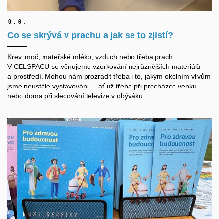
9.
6.
Co se skrývá v prachu a jak se to zjistí?
Krev, moč, mateřské mléko, vzduch nebo třeba prach.
V CELSPACU se věnujeme vzorkování nejrůznějších materiálů
a prostředí. Mohou nám prozradit třeba i to, jakým okolním vlivům
jsme neustále vystavováni – ať už třeba při procházce venku
nebo doma při sledování televize v obýváku.