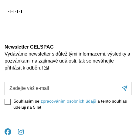
Newsletter CELSPAC
Vydáváme newsletter s důležitými informacemi, výsledky a
pozvánkami na zajímavé události, tak se neváhejte
přihlásit k odběru! 💌
Zadejte
Při
váš
se
e-
Souhlasím se
zpracováním osobních údajů
a tento souhlas
mail
uděluji na 5
let
Facebook
Instagram