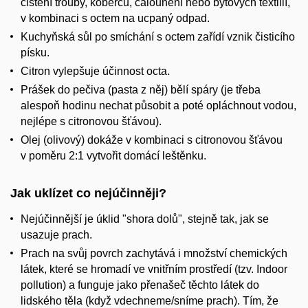
čištění trouby, koberců, čalounění nebo bytových textilií,
v kombinaci s octem na ucpaný odpad.
Kuchyňská sůl po smíchání s octem zařídí vznik čisticího
písku.
Citron vylepšuje účinnost octa.
Prášek do pečiva (pasta z něj) bělí spáry (je třeba
alespoň hodinu nechat působit a poté opláchnout vodou,
nejlépe s citronovou šťávou).
Olej (olivový) dokáže v kombinaci s citronovou šťávou
v poměru 2:1 vytvořit domácí leštěnku.
Jak uklízet co nejúčinněji?
Nejúčinnější je úklid "shora dolů", stejně tak, jak se
usazuje prach.
Prach na svůj povrch zachytává i množství chemických
látek, které se hromadí ve vnitřním prostředí (tzv. Indoor
pollution) a funguje jako přenašeč těchto látek do
lidského těla (když vdechneme/sníme prach). Tím, že