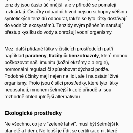
tenzidy jsou často účinnější, ale v přírodě se pomaleji
rozkládají. Čističky odpadních vod nejsou schopny většinu
syntetických tenzidů odbourat, takže se tyto látky dostávají
do vodních ekosystémů. Tenzidy svým pěněním narušují
přestup kyslíku do vody a ohrožují vodní organismy.
Mezi další přidané látky v čistících prostředcích patří
například
parabeny, ftaláty či benzotriazoly
, které mohou
poškozovat naši imunitu (kožní ekzémy a alergie),
hormonální regulaci či způsobovat dýchací potíže.
Podobné účinky mají nejen na lidi, ale i na ostatní živé
organismy. Proto jsou čistící prostředky, které tyto látky
neobsahují, mnohem šetrnější k celé přírodě a jsou
rozhodně ohleduplnější alternativou.
Ekologické prostředky
Ne všechno, co je v "zelené lahvi", musí být šetrnější k
planetě a lidem. Nejlepší je řídit se certifikacemi, které