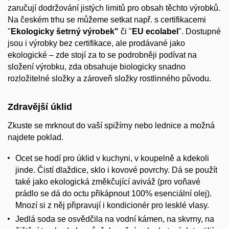
zaručují dodržování jistých limitů pro obsah těchto výrobků.
Na českém trhu se můžeme setkat např. s certifikacemi
"
Ekologicky šetrný výrobek"
či "
EU ecolabel
". Dostupné
jsou i výrobky bez certifikace, ale prodávané jako
ekologické – zde stojí za to se podrobněji podívat na
složení výrobku, zda obsahuje biologicky snadno
rozložitelné složky a zároveň složky rostlinného původu.
Zdravější úklid
Zkuste se mrknout do vaší spižírny nebo lednice a možná
najdete poklad.
Ocet se hodí pro úklid v kuchyni, v koupelně a kdekoli
jinde. Čistí dlaždice, sklo i kovové povrchy. Dá se použít
také jako ekologická změkčující aviváž (pro voňavé
prádlo se dá do octu přikápnout 100% esenciální olej).
Mnozí si z něj připravují i kondicionér pro lesklé vlasy.
Jedlá soda se osvědčila na vodní kámen, na skvrny, na