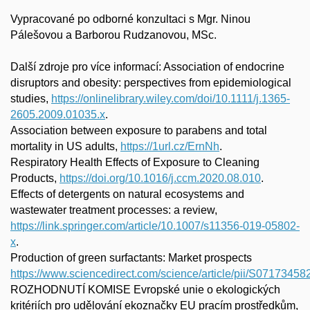
Vypracované po odborné konzultaci s Mgr. Ninou
Pálešovou a Barborou Rudzanovou, MSc.
Další zdroje pro více informací:
Association of endocrine
disruptors and obesity: perspectives from epidemiological
studies,
https://onlinelibrary.wiley.com/doi/10.1111/j.1365-
2605.2009.01035.x
.
Association between exposure to parabens and total
mortality in US adults,
https://1url.cz/ErnNh
.
Respiratory Health Effects of Exposure to Cleaning
Products,
https://doi.org/10.1016/j.ccm.2020.08.010
.
Effects of detergents on natural ecosystems and
wastewater treatment processes: a review,
https://link.springer.com/article/10.1007/s11356-019-05802-
x
.
Production of green surfactants: Market prospects
https://www.sciencedirect.com/science/article/pii/S0717345
ROZHODNUTÍ KOMISE Evropské unie
o ekologických
kritériích pro udělování ekoznačky EU pracím prostředkům,