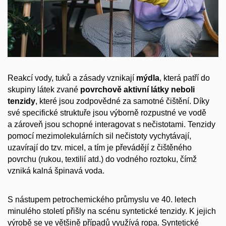
Reakcí vody, tuků a zásady vznikají
mýdla
, která patří do
skupiny látek zvané
povrchově aktivní látky neboli
tenzidy
, které jsou zodpovědné za samotné čištění. Díky
své specifické struktuře jsou výborně rozpustné ve vodě
a zároveň jsou schopné interagovat s nečistotami. Tenzidy
pomocí mezimolekulárních sil nečistoty vychytávají,
uzavírají do tzv. micel, a tím je převádějí z čištěného
povrchu (rukou, textilií atd.) do vodného roztoku, čímž
vzniká kalná špinavá voda.
S nástupem petrochemického průmyslu ve 40. letech
minulého století přišly na scénu syntetické tenzidy. K jejich
výrobě se ve většině případů využívá ropa. Syntetické