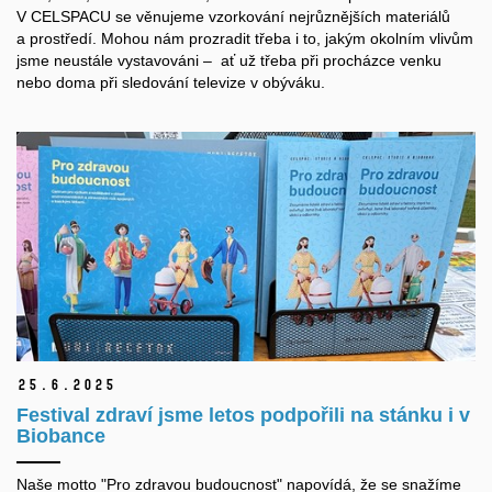
V CELSPACU se věnujeme vzorkování nejrůznějších materiálů
a prostředí. Mohou nám prozradit třeba i to, jakým okolním vlivům
jsme neustále vystavováni – ať už třeba při procházce venku
nebo doma při sledování televize v obýváku.
25.
6.
2025
Festival zdraví jsme letos podpořili na stánku i v
Biobance
Naše motto "Pro zdravou budoucnost" napovídá, že se snažíme