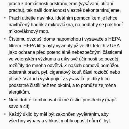
prach z domácnosti odstraňujeme (vysávaní, utíraní
prachu), tak naši domácnost vlastně dekontaminujeme.
Prach utírejte navlhko. Ideálním pomocníkem je lehce
navlhčený hadřík z mikrovlákna, na podlahy se pak hodí
mikrovláknový mop.
Čistému ovzduší doma napomohou i vysavače s HEPA
filtrem. HEPA filtry byly vyvinuty již ve 40. letech v USA
jako ochrana před potenciálně nebezpečnými částicemi
ve vojenském výzkumu a díky své účinnosti se později
rozšířily do mnoha odvětví. Z našich domovů pomůžou
odstranit prach, pyl, cigaretový kouř, části roztočů nebo
plísně. Vzduch vystupující z vysavače je díky filtru
podstatně čistší než ten okolní, a to pomůže zejména
alergikům.
Není dobré kombinovat různé čistící prostředky (např.
savo a cif)
Každý úklid by měl být zakončen vyvětráním, aby
všechny výpary a vlhkost mohly opustit dům či byt.