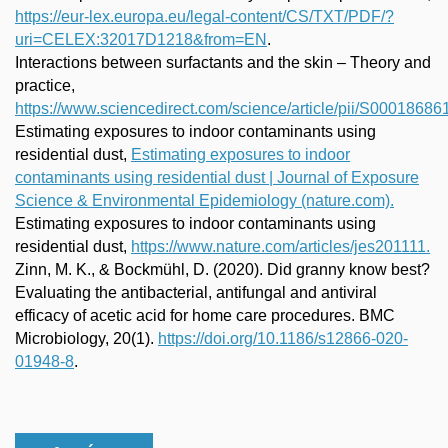
https://eur-lex.europa.eu/legal-content/CS/TXT/PDF/?
uri=CELEX:32017D1218&from=EN
.
Interactions between surfactants and the skin – Theory and
practice,
https://www.sciencedirect.com/science/article/pii/S000186
Estimating exposures to indoor contaminants using
residential dust,
Estimating exposures to indoor
contaminants using residential dust | Journal of Exposure
Science & Environmental Epidemiology (nature.com).
Estimating exposures to indoor contaminants using
residential dust,
https://www.nature.com/articles/jes201111
.​
Zinn, M. K., & Bockmühl, D. (2020). Did granny know best?
Evaluating the antibacterial, antifungal and antiviral
efficacy of acetic acid for home care procedures. BMC
Microbiology, 20(1).
https://doi.org/10.1186/s12866-020-
01948-8
.