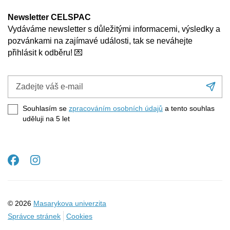
Newsletter CELSPAC
Vydáváme newsletter s důležitými informacemi, výsledky a
pozvánkami na zajímavé události, tak se neváhejte
přihlásit k odběru! 💌
Zadejte
Při
váš
se
e-
Souhlasím se
zpracováním osobních údajů
a tento souhlas
mail
uděluji na 5
let
Facebook
Instagram
© 2026
Masarykova univerzita
Správce stránek
Cookies