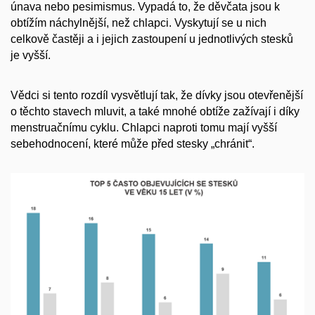
únava nebo pesimismus. Vypadá to, že děvčata jsou k
obtížím náchylnější, než chlapci. Vyskytují se u nich
celkově častěji a i jejich zastoupení u jednotlivých stesků
je vyšší.
Vědci si tento rozdíl vysvětlují tak, že dívky jsou otevřenější
o těchto stavech mluvit, a také mnohé obtíže zažívají i díky
menstruačnímu cyklu. Chlapci naproti tomu mají vyšší
sebehodnocení, které může před stesky „chránit“.