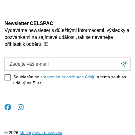
Newsletter CELSPAC
Vydáváme newsletter s důležitými informacemi, výsledky a
pozvánkami na zajímavé události, tak se neváhejte
přihlásit k odběru! 💌
Zadejte
Při
váš
se
e-
Souhlasím se
zpracováním osobních údajů
a tento souhlas
mail
uděluji na 5
let
Facebook
Instagram
© 2026
Masarykova univerzita