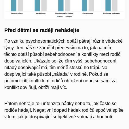
Před dětmi se raději nehádejte
Po vzniku psychosomatických obtíží pátrají různé vědecké
týmy. Ten náš se zaměřil především na to, jak na míru
těchto obtíží působí sebehodnocení a konflikty mezi rodiči
dospívajících. Ukázalo se, že čím vyšší sebehodnocení
mladý dospívající má, tím méně stesků ho trápí. Na
dospívající také působí „nálada“ v rodině. Pokud se
potomci cítí konfliktem rodičů ohrožení nebo se sami za
konflikt obviňují, obtíží mají víc.
Přitom nehraje roli intenzita hádky nebo to, jak často se
rodiče hádají. Negativní dopad hádek rodičů spočívá spíše
v tom, jak je dospívající subjektivně vnímají a hodnotí.