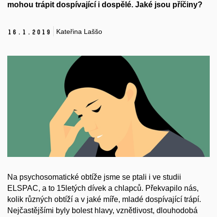
mohou trápit dospívající i dospělé. Jaké jsou příčiny?
Kateřina Laššo
16.
1.
2019
Na psychosomatické obtíže jsme se ptali i ve studii
ELSPAC, a to 15letých dívek a chlapců. Překvapilo nás,
kolik různých obtíží a v jaké míře, mladé dospívající trápí.
Nejčastějšími byly bolest hlavy, vznětlivost, dlouhodobá