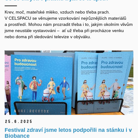
Krev, moč, mateřské mléko, vzduch nebo třeba prach.
V CELSPACU se věnujeme vzorkování nejrůznějších materiálů
a prostředí. Mohou nám prozradit třeba i to, jakým okolním vlivům
jsme neustále vystavováni – ať už třeba při procházce venku
nebo doma při sledování televize v obýváku.
25.
6.
2025
Festival zdraví jsme letos podpořili na stánku i v
Biobance