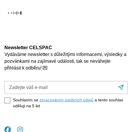
Newsletter CELSPAC
Vydáváme newsletter s důležitými informacemi, výsledky a
pozvánkami na zajímavé události, tak se neváhejte
přihlásit k odběru! 💌
Zadejte
Při
váš
se
e-
Souhlasím se
zpracováním osobních údajů
a tento souhlas
mail
uděluji na 5
let
Facebook
Instagram