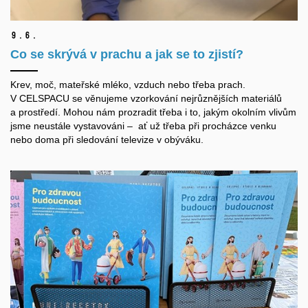
9.
6.
Co se skrývá v prachu a jak se to zjistí?
Krev, moč, mateřské mléko, vzduch nebo třeba prach.
V CELSPACU se věnujeme vzorkování nejrůznějších materiálů
a prostředí. Mohou nám prozradit třeba i to, jakým okolním vlivům
jsme neustále vystavováni – ať už třeba při procházce venku
nebo doma při sledování televize v obýváku.