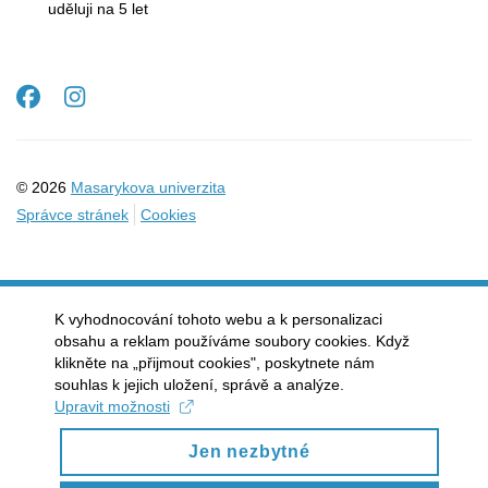
mail
uděluji na 5
let
Facebook
Instagram
© 2026
Masarykova univerzita
Správce stránek
Cookies
K vyhodnocování tohoto webu a k personalizaci
obsahu a reklam používáme soubory cookies. Když
klikněte na „přijmout cookies", poskytnete nám
souhlas k jejich uložení, správě a analýze.
Upravit možnosti
Jen nezbytné