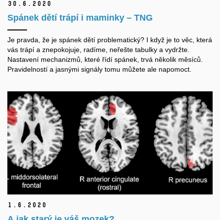
30.
6.
2020
Spánek dětí trápí i maminky – TNG
Je pravda, že je spánek dětí problematický? I když je to věc, která
vás trápí a znepokojuje, radíme, neřešte tabulky a vydržte.
Nastavení mechanizmů, které řídí spánek, trvá několik měsíců.
Pravidelností a jasnými signály tomu můžete ale napomoct.
1.
6.
2020
A jak starý je váš mozek?