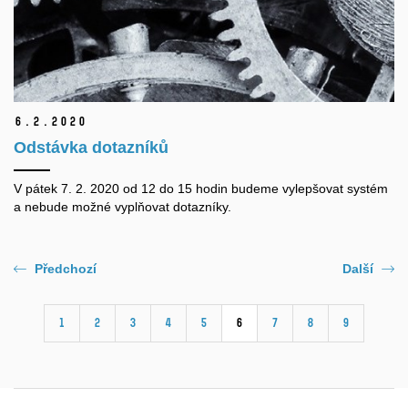
6.
2.
2020
Odstávka dotazníků
V pátek 7. 2. 2020 od 12 do 15 hodin budeme vylepšovat systém
a nebude možné vyplňovat dotazníky.
Předchozí
Další
1
2
3
4
5
6
7
8
9