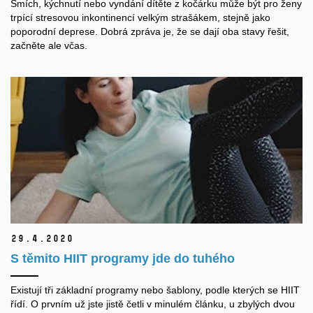
Smích, kýchnutí nebo vyndání dítěte z kočárku může být pro ženy
trpící stresovou inkontinencí velkým strašákem, stejně jako
poporodní deprese. Dobrá zpráva je, že se dají oba stavy řešit,
začněte ale včas.
29.
4.
2020
S těmito HIIT programy jde do tuhého
Existují tři základní programy nebo šablony, podle kterých se HIIT
řídí. O prvním už jste jistě četli v minulém článku, u zbylých dvou