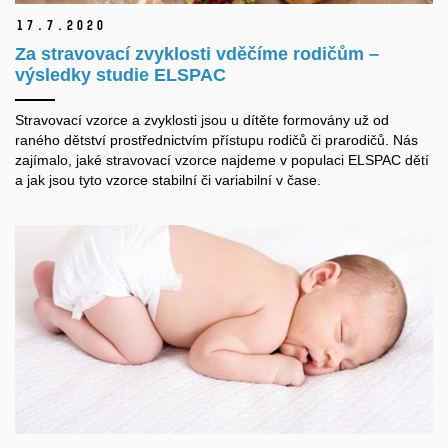
17.
7.
2020
Za stravovací zvyklosti vděčíme rodičům –
výsledky studie ELSPAC
Stravovací vzorce a zvyklosti jsou u dítěte formovány už od
raného dětství prostřednictvím přístupu rodičů či prarodičů. Nás
zajímalo, jaké stravovací vzorce najdeme v populaci ELSPAC dětí
a jak jsou tyto vzorce stabilní či variabilní v čase.