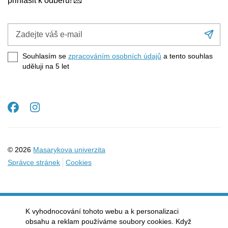
přihlásit k odběru! 💌
Zadejte
Při
váš
se
e-
Souhlasím se
zpracováním osobních údajů
a tento souhlas
mail
uděluji na 5
let
Facebook
Instagram
© 2026
Masarykova univerzita
Správce stránek
Cookies
K vyhodnocování tohoto webu a k personalizaci
obsahu a reklam používáme soubory cookies. Když