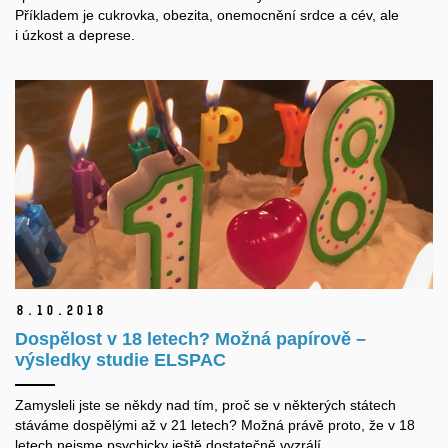
Příkladem je cukrovka, obezita, onemocnění srdce a cév, ale
i úzkost a deprese.
8.
10.
2018
Dospělost v 18 letech? Možná papírově –
výsledky studie ELSPAC
Zamysleli jste se někdy nad tím, proč se v některých státech
stáváme dospělými až v 21 letech? Možná právě proto, že v 18
letech nejsme psychicky ještě dostatečně vyzrálí.