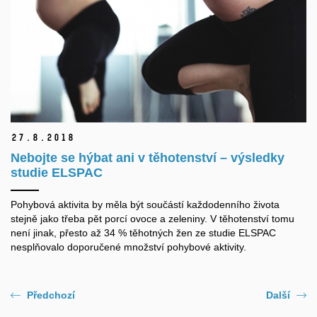
27.
8.
2018
Nebojte se hýbat ani v těhotenství – výsledky
studie ELSPAC
Pohybová aktivita by měla být součástí každodenního života
stejně jako třeba pět porcí ovoce a zeleniny. V těhotenství tomu
není jinak, přesto až 34 % těhotných žen ze studie ELSPAC
nesplňovalo doporučené množství pohybové aktivity.
Předchozí
Další