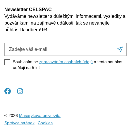
Newsletter CELSPAC
Vydáváme newsletter s důležitými informacemi, výsledky a
pozvánkami na zajímavé události, tak se neváhejte
přihlásit k odběru! 💌
Zadejte
Při
váš
se
e-
Souhlasím se
zpracováním osobních údajů
a tento souhlas
mail
uděluji na 5
let
Facebook
Instagram
© 2026
Masarykova univerzita
Správce stránek
Cookies