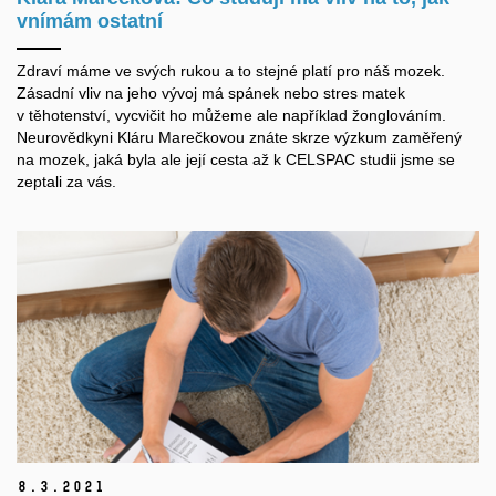
vnímám ostatní
Zdraví máme ve svých rukou a to stejné platí pro náš mozek.
Zásadní vliv na jeho vývoj má spánek nebo stres matek
v těhotenství, vycvičit ho můžeme ale například žonglováním.
Neurovědkyni Kláru Marečkovou znáte skrze výzkum zaměřený
na mozek, jaká byla ale její cesta až k CELSPAC studii jsme se
zeptali za vás.
8.
3.
2021