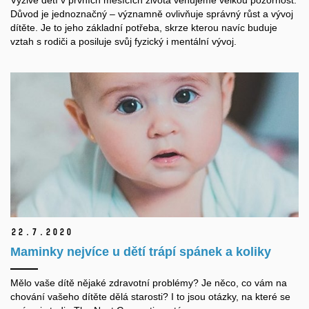
Výživě dětí v prvních měsících života věnujeme velkou pozornost.
Důvod je jednoznačný – významně ovlivňuje správný růst a vývoj
dítěte. Je to jeho základní potřeba, skrze kterou navíc buduje
vztah s rodiči a posiluje svůj fyzický i mentální vývoj.
22.
7.
2020
Maminky nejvíce u dětí trápí spánek a koliky
Mělo vaše dítě nějaké zdravotní problémy? Je něco, co vám na
chování vašeho dítěte dělá starosti? I to jsou otázky, na které se