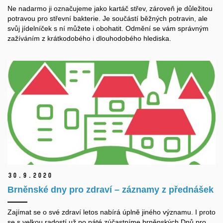
Ne nadarmo ji označujeme jako kartáč střev, zároveň je důležitou
potravou pro střevní bakterie. Je součástí běžných potravin, ale
svůj jídelníček s ní můžete i obohatit. Odmění se vám správným
zažíváním z krátkodobého i dlouhodobého hlediska.
30.
9.
2020
Brněnské dny pro zdraví – záznamy z přednášek
Zajímat se o své zdraví letos nabírá úplně jiného významu. I proto
se s velkou radostí už po páté zúčastníme brněnských Dnů pro