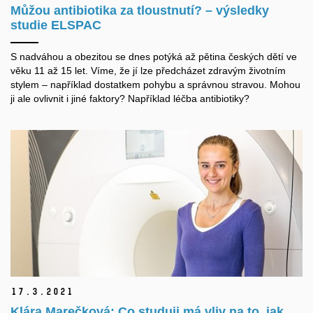
Můžou antibiotika za tloustnutí? – výsledky
studie ELSPAC
S nadváhou a obezitou se dnes potýká až pětina českých dětí ve
věku 11 až 15 let. Víme, že jí lze předcházet zdravým životním
stylem – například dostatkem pohybu a správnou stravou. Mohou
ji ale ovlivnit i jiné faktory? Například léčba antibiotiky?
17.
3.
2021
Klára Marečková: Co studuji má vliv na to, jak