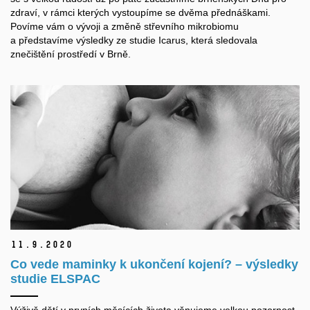
zdraví, v rámci kterých vystoupíme se dvěma přednáškami.
Povíme vám o vývoji a změně střevního mikrobiomu
a představíme výsledky ze studie Icarus, která sledovala
znečištění prostředí v Brně.
11.
9.
2020
Co vede maminky k ukončení kojení? – výsledky
studie ELSPAC