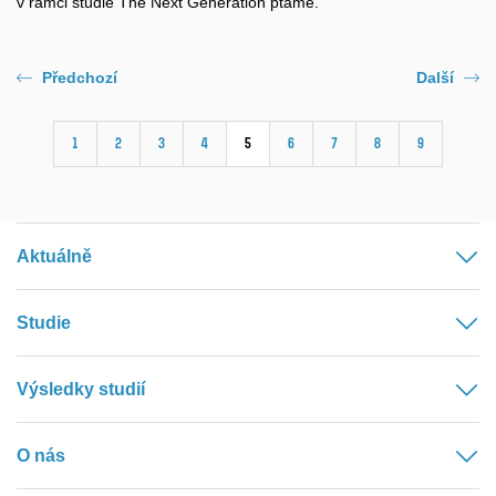
v rámci studie The Next Generation ptáme.
Předchozí
Další
1
2
3
4
5
6
7
8
9
Aktuálně
Studie
Výsledky studií
O nás