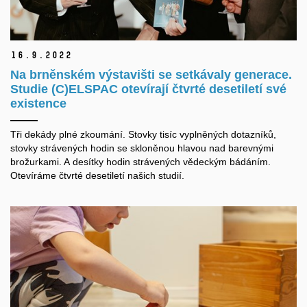
16.
9.
2022
Na brněnském výstavišti se setkávaly generace.
Studie (C)ELSPAC otevírají čtvrté desetiletí své
existence
Tři dekády plné zkoumání. Stovky tisíc vyplněných dotazníků,
stovky strávených hodin se skloněnou hlavou nad barevnými
brožurkami. A desítky hodin strávených vědeckým bádáním.
Otevíráme čtvrté desetiletí našich studií.