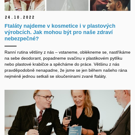
24.
10.
2022
Ftaláty najdeme v kosmetice i v plastových
výrobcích. Jak mohou být pro naše zdraví
nebezpečné?
Ranní rutina většiny z nás – vstaneme, oblékneme se, nastříkáme
na sebe deodorant, popadneme svačinu v plastikovém pytlíku
nebo plastové krabičce a spěcháme do práce. Většinu z nás
pravděpodobně nenapadne, že jsme se jen během našeho rána
nejméně jednou setkali se sloučeninami zvané ftaláty.