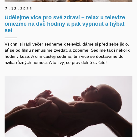
7.
12.
2022
Udělejme více pro své zdraví – relax u televize
omezme na dvě hodiny a pak vypnout a hýbat
se!
Všichni si rádi večer sedneme k televizi, dáme si před sebe jídlo,
ať se od filmu nemusíme zvedat, a zobeme. Sedíme
tak
i několik
hodin
v kuse
. A čím častěji sedíme, tím
více se dostáváme do
rizika
různých nemocí
.
A to i
vy, co pravidelně cvičíte!