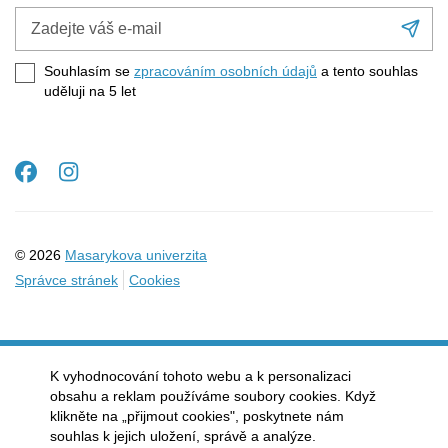
Zadejte
Při
váš
se
e-
Souhlasím se
zpracováním osobních údajů
a tento souhlas
mail
uděluji na 5
let
Facebook
Instagram
© 2026
Masarykova univerzita
Správce stránek
Cookies
K vyhodnocování tohoto webu a k personalizaci
obsahu a reklam používáme soubory cookies. Když
klikněte na „přijmout cookies", poskytnete nám
souhlas k jejich uložení, správě a analýze.