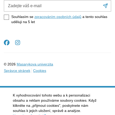
Zadejte
Při
váš
se
e-
Souhlasím se
zpracováním osobních údajů
a tento souhlas
mail
uděluji na 5
let
Facebook
Instagram
© 2026
Masarykova univerzita
Správce stránek
Cookies
K vyhodnocování tohoto webu a k personalizaci
obsahu a reklam používáme soubory cookies. Když
klikněte na „přijmout cookies", poskytnete nám
souhlas k jejich uložení, správě a analýze.