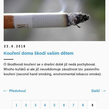
23.
4.
2018
Kouření doma škodí vašim dětem
O škodlivosti kouření se v dnešní době již nedá pochybovat.
Mnoho kuřáků si ale již neuvědomuje závažnost tzv. pasivního
kouření (second hand smoking, environmental tobacco smoke).
Předchozí
Další
1
2
3
4
5
6
7
8
9