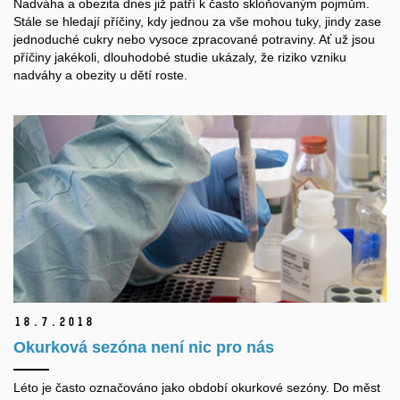
Nadváha a obezita dnes již patří k často skloňovaným pojmům.
Stále se hledají příčiny, kdy jednou za vše mohou tuky, jindy zase
jednoduché cukry nebo vysoce zpracované potraviny. Ať už jsou
příčiny jakékoli, dlouhodobé studie ukázaly, že riziko vzniku
nadváhy a obezity u dětí roste.
18.
7.
2018
Okurková sezóna není nic pro nás
Léto je často označováno jako období okurkové sezóny. Do měst