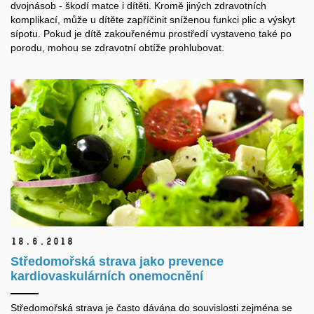
dvojnásob - škodí matce i dítěti. Kromě jiných zdravotních
komplikací, může u dítěte zapříčinit sníženou funkci plic a výskyt
sípotu. Pokud je dítě zakouřenému prostředí vystaveno také po
porodu, mohou se zdravotní obtíže prohlubovat.
18.
6.
2018
Středomořská strava jako prevence
kardiovaskulárních onemocnění
Středomořská strava je často dávána do souvislosti zejména se