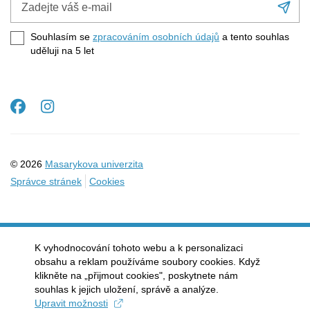
Při
váš
se
e-
Souhlasím se
zpracováním osobních údajů
a tento souhlas
mail
uděluji na 5
let
Facebook
Instagram
© 2026
Masarykova univerzita
Správce stránek
Cookies
K vyhodnocování tohoto webu a k personalizaci
obsahu a reklam používáme soubory cookies. Když
klikněte na „přijmout cookies", poskytnete nám
souhlas k jejich uložení, správě a analýze.
Upravit možnosti