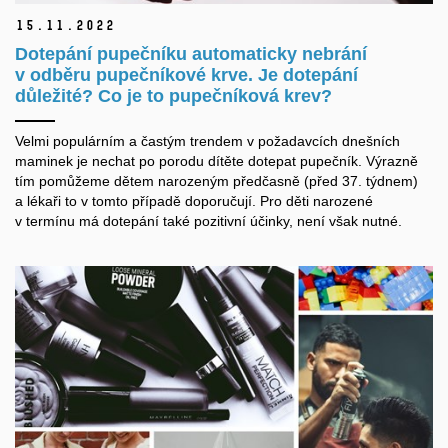
15.
11.
2022
Dotepání pupečníku automaticky nebrání
v odběru pupečníkové krve. Je dotepání
důležité? Co je to pupečníková krev?
Velmi populárním a častým trendem v požadavcích dnešních
maminek je nechat po porodu dítěte dotepat pupečník. Výrazně
tím pomůžeme dětem narozeným předčasně (před 37. týdnem)
a lékaři to v tomto případě doporučují. Pro děti narozené
v termínu má dotepání také pozitivní účinky, není však nutné.