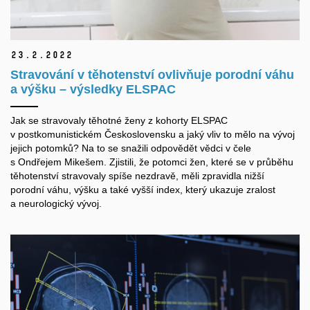
23.
2.
2022
Stravování v těhotenství ovlivňuje porodní váhu
a výšku – výsledky ELSPAC
Jak se stravovaly těhotné ženy z kohorty ELSPAC
v postkomunistickém Československu a jaký vliv to mělo na vývoj
jejich potomků? Na to se snažili odpovědět vědci v čele
s Ondřejem Mikešem. Zjistili, že potomci žen, které se v průběhu
těhotenství stravovaly spíše nezdravě, měli zpravidla nižší
porodní váhu, výšku a také vyšší index, který ukazuje zralost
a neurologický vývoj.