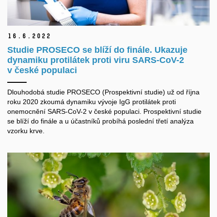
16.
6.
2022
Studie PROSECO se blíží do finále. Ukazuje
dynamiku protilátek proti viru SARS-CoV-2
v české populaci
Dlouhodobá studie PROSECO (Prospektivní studie) už od října
roku 2020 zkoumá dynamiku vývoje IgG protilátek proti
onemocnění SARS-CoV-2 v české populaci. Prospektivní studie
se blíží do finále a u účastníků probíhá poslední třetí analýza
vzorku krve.