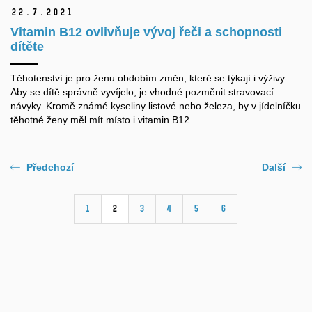
22.
7.
2021
Vitamin B12 ovlivňuje vývoj řeči a schopnosti
dítěte
Těhotenství je pro ženu obdobím změn, které se týkají i výživy.
Aby se dítě správně vyvíjelo, je vhodné pozměnit stravovací
návyky. Kromě známé kyseliny listové nebo železa, by v jídelníčku
těhotné ženy měl mít místo i vitamin B12.
Předchozí
Další
1
2
3
4
5
6