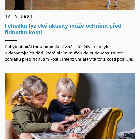
19.
8.
2021
I chvilka fyzické aktivity může ochránit před
řídnutím kostí
Pohyb přináší řadu benefitů. Zvlášť důležitý je pohyb
u dospívajících dětí, které si tím můžou do budoucna zajistit
ochranu před řídnutím kostí. Intenzivní aktivita totiž kosti posiluje.