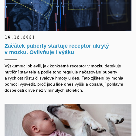
16.
12.
2021
Začátek puberty startuje receptor ukrytý
v mozku. Ovlivňuje i výšku
Výzkumníc
i
objevili, jak
konkrétně
receptor v mozku detekuje
nutriční stav těla a podle toho reguluje načasování puberty
a rychlost růstu či svalové hmoty u dětí
. Tato zjištění by mohla
pomoci vysvětlit, proč jsou lidé dnes vyšší a dosahují pohlavní
dospělosti dříve než v minulých stoletích.